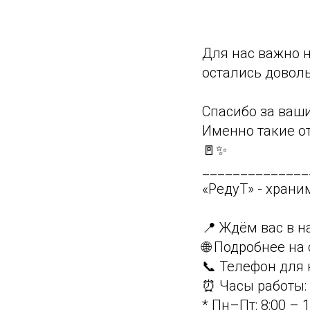
Для нас важно н
остались доволь
Спасибо за ваш
Именно такие о
🚪✨
______________
«РедуТ» - храним
📍 Ждём вас в н
🌐 Подробнее на 
📞 Телефон для 
⏰ Часы работы:
* Пн–Пт: 8:00 – 1