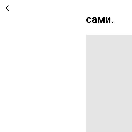
Не верит
сами.