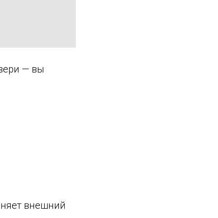
вери — вы
раняет внешний