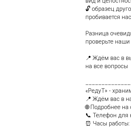
вид и целостнос
🔓 образец друг
пробивается на
Разница очевидн
проверьте наши
📍 Ждём вас в 
на все вопросы
______________
«РедуТ» - храним
📍 Ждём вас в н
🌐 Подробнее на 
📞 Телефон для 
⏰ Часы работы: 