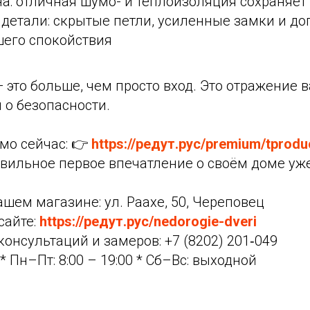
а: отличная шумо- и теплоизоляция сохраняет
детали: скрытые петли, усиленные замки и д
шего спокойствия
— это больше, чем просто вход. Это отражение в
ы о безопасности.
мо сейчас: 👉
https://редут.рус/premium/tprod
авильное первое впечатление о своём доме уже
ашем магазине: ул. Раахе, 50, Череповец
сайте:
https://редут.рус/nedorogie-dveri
консультаций и замеров: +7 (8202) 201‑049
* Пн–Пт: 8:00 – 19:00 * Сб–Вс: выходной