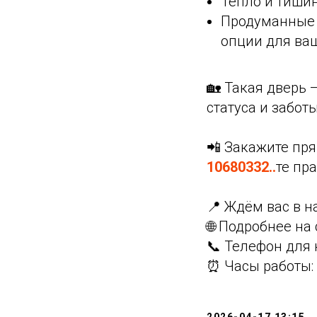
Тепло и тишин
Продуманные 
опции для ва
🏡 Такая дверь 
статуса и забот
📲 Закажите пря
10680332..
те пр
📍 Ждём вас в н
🌐 Подробнее на 
📞 Телефон для 
⏰ Часы работы: 
2026-04-17 13:15