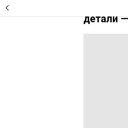
Элегантн
детали —