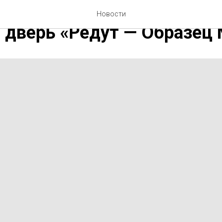
ость и безопасность в ка
Новости
 дверь «Редут — Образец