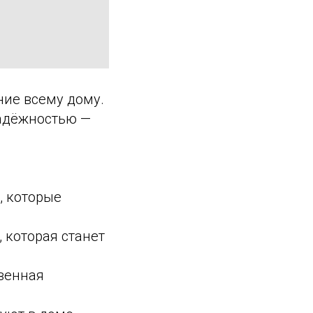
ние всему дому.
надёжностью —
, которые
 которая станет
твенная