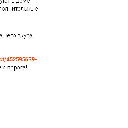
 уют в доме
ополнительные
ашего вкуса,
uct/452595639-
 с порога!