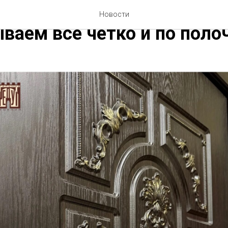
д заказ в РЕДУТ — что это
Новости
ваем всё чётко и по поло