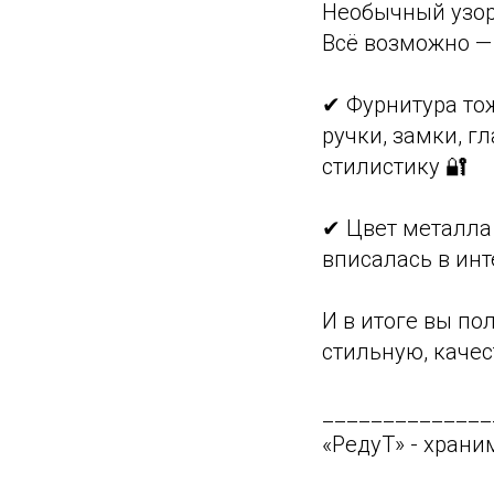
Необычный узо
Всё возможно — 
✔ Фурнитура то
ручки, замки, 
стилистику 🔐
✔ Цвет металла
вписалась в инт
И в итоге вы по
стильную, каче
______________
«РедуТ» - храним