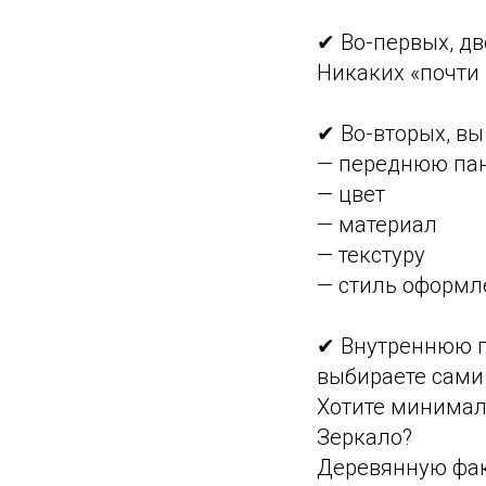
✔ Во-первых, дв
Никаких «почти
✔ Во-вторых, в
— переднюю па
— цвет
— материал
— текстуру
— стиль оформл
✔ Внутреннюю па
выбираете сами
Хотите минима
Зеркало?
Деревянную фак