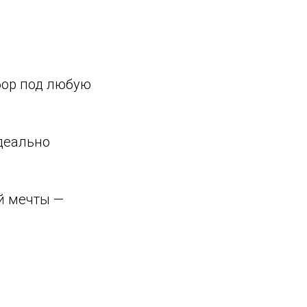
бор под любую
идеально
ей мечты —