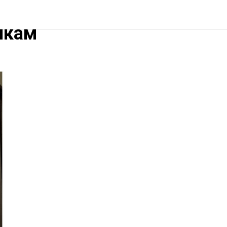
 значит?
чкам