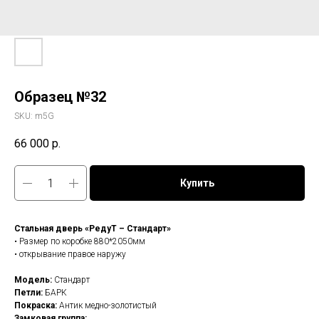
Образец №32
SKU:
m5G
66 000
р.
Купить
Стальная дверь «РедуТ – Стандарт»
• Размер по коробке 880*2050мм
• открывание правое наружу
Модель:
Стандарт
Петли:
БАРК
Покраска:
Антик медно-золотистый
Замковая группа: