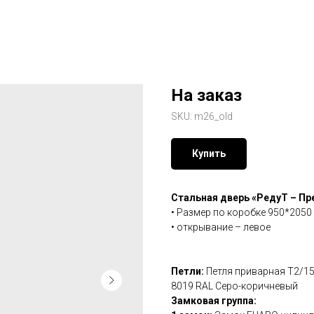
На заказ
SKU:
m26_old
Купить
Стальная дверь «РедуТ – П
• Размер по коробке 950*2050
• открывание – левое
Петли:
Петля приварная Т2/15
8019 RAL Серо-коричневый
Замковая группа: