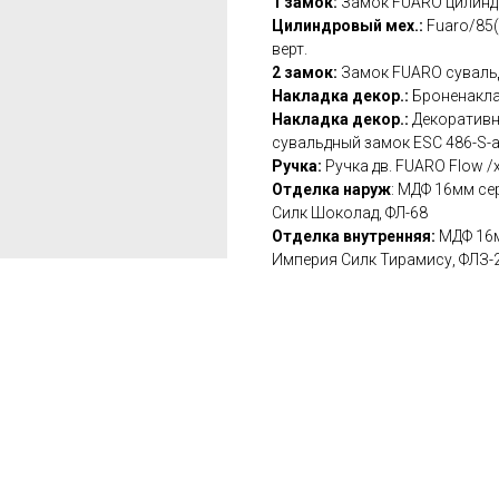
1 замок:
Замок FUARO цилиндр.
Цилиндровый мех.:
Fuaro/85(
верт.
2 замок:
Замок FUARO сувальд
Накладка декор.:
Броненаклад
Накладка декор.:
Декоративн
сувальдный замок ESC 486-S-au
Ручка:
Ручка дв. FUARO Flow /
Отделка наруж
: МДФ 16мм се
Силк Шоколад, ФЛ-68
Отделка внутренняя:
МДФ 16м
Империя Силк Тирамису, ФЛЗ-