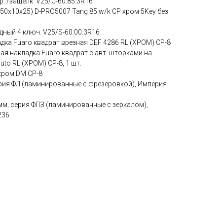
 /защелк. V25/С-60.85.3R16
50х10х25) D-PRO5007 Tang 85 w/k CP хром 5Key без
ный 4 ключ. V25/S-60.00.3R16
ка Fuaro квадрат врезная DEF 4286 RL (ХРОМ) CP-8
ая накладка Fuaro квадрат с авт. шторками на
to RL (ХРОМ) СР-8, 1 шт.
хром DM CP-8
рия ФЛ (ламинированные с фрезеровкой), Империя
м, серия ФЛЗ (ламинированные с зеркалом),
236