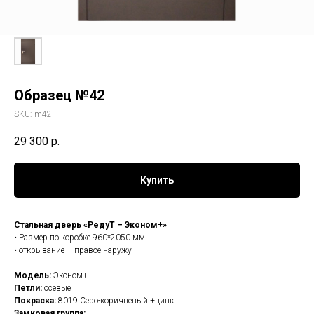
Образец №42
SKU:
m42
29 300
р.
Купить
Стальная дверь «РедуТ – Эконом+»
• Размер по коробке 960*2050 мм
• открывание – правое наружу
Модель:
Эконом+
Петли:
осевые
Покраска:
8019 Серо-коричневый +цинк
Замковая группа: