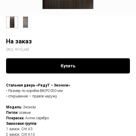
На заказ
SKU:
m10_old
Купить
Стальная дверь «РедуТ – Эконом»
• Размер по коробке 880*2050 мм
• открывание – правое наружу
Модель:
Эконом
Петли:
осевые
Покраска:
Антик серебро
Замковая группа:
1 замок: Crit А3
2 замок: Crit А10