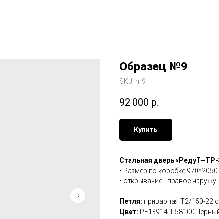
Образец №9
SKU:
m9
92 000
р.
Купить
Стальная дверь «РедуТ–ТР-
• Размер по коробке 970*2050
• открывание - правое наружу
Петля:
приварная Т2/150-22 с
Цвет:
PE13914 T 58100 Черны