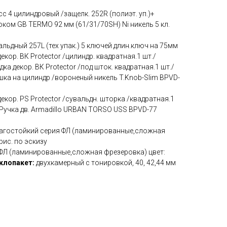
сс 4 цилиндровый /защелк. 252R (полиэт. уп.)+
ом GB TERMO 92 мм (61/31/70SH) Ni никель 5 кл.
альдный 257L (тех упак.) 5 ключей длин.ключ на 75мм
екор. ВК Protector /цилиндр. квадратная.1 шт./
а декор. ВК Protector /под шток. квадратная.1 шт./
ка на цилиндр /вороненый никель T.Knob-Slim BPVD-
екор. PS Protector /сувальдн. шторка /квадратная.1
Ручка дв. Armadillo URBAN TORSO USS BPVD-77
агостойкий серия ФЛ (ламинированные,сложная
рис. по эскизу
ФЛ (ламинированные,сложная фрезеровка) цвет:
клопакет:
двухкамерный с тонировкой, 40, 42,44 мм