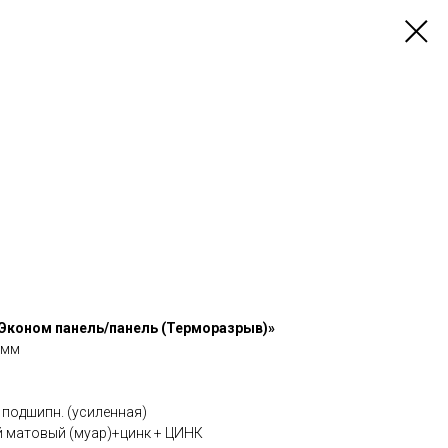
Эконом панель/панель (Терморазрыв)»
 мм
 подшипн. (усиленная)
й матовый (муар)+цинк + ЦИНК