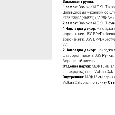
Замковая группа:
1 замок:
Замок KALE KILIT кла
Цилиндровый механизм со шток
/128:7350/ (46821) (ГАРДИАН)
2 замок:
Замок KALE KILIT сув
1 Накладка декор:
Накладка д
воронен.ник. USS BPVD+Накладк
воронен.ник. USS BPVD+Вертуш
77
2 Накладка декор:
Накладка д
шт./ворон. никель USS
Ручка:
Вороненый никель
Отделка наруж:
МДФ 16мм вл
фрезеровка) цвет: Volkan Oak, 
Внутренняя:
МДФ 16мм серия 
Volkan Oak, рис. по эскизу
Сте