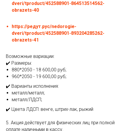
dveri/tproduct/452588901-864513514562-
obrazets-40
https://редут.рус/nedorogie-
dveri/tproduct/452588901-893204285262-
obrazets-41
Возможные вариации:
✔️ Размеры:
880*2050 - 18 600,00 руб;
960*2050 - 19 600,00 руб;
✔️ Варианты исполнения:
металл/металл;
металл/ЛДСП;
✔️ Цвета ЛДСП: венге, штрих-лак, рыжий
5. Акция действует для физических лиц при полной
оплате наличными в кассу.